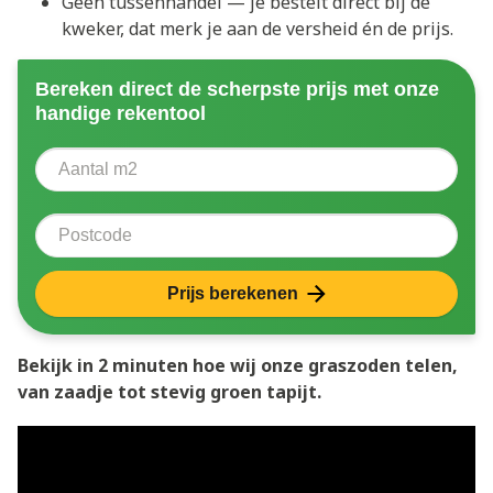
Geen tussenhandel — je bestelt direct bij de
kweker, dat merk je aan de versheid én de prijs.
Bereken direct de scherpste prijs met onze
handige rekentool
Aantal vierkante meter
Voer het aantal vierkante meters in dat u nodig heeft 
Postcode
Prijs berekenen
Bekijk in 2 minuten hoe wij onze graszoden telen,
van zaadje tot stevig groen tapijt.