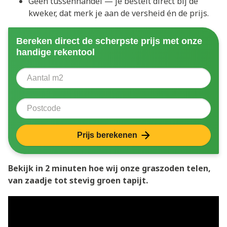
Geen tussenhandel — je bestelt direct bij de
kweker, dat merk je aan de versheid én de prijs.
Bereken direct de scherpste prijs met onze
handige rekentool
Aantal vierkante meter
Voer het aantal vierkante meters in dat u nodig heeft 
Postcode
Prijs berekenen
Bekijk in 2 minuten hoe wij onze graszoden telen,
van zaadje tot stevig groen tapijt.