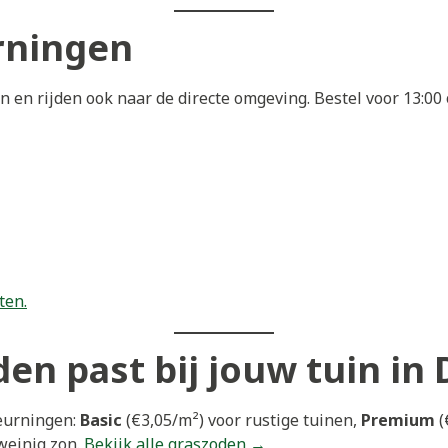
rningen
 en rijden ook naar de directe omgeving. Bestel voor 13:0
ten.
en past bij jouw tuin in
eurningen:
Basic
(€3,05/m²) voor rustige tuinen,
Premium
(
weinig zon.
Bekijk alle graszoden →