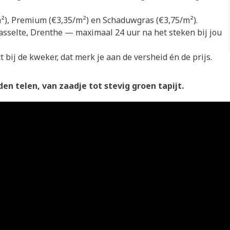
/m²), Premium (€3,35/m²) en Schaduwgras (€3,75/m²).
asselte, Drenthe — maximaal 24 uur na het steken bij jou
 bij de kweker, dat merk je aan de versheid én de prijs.
en telen, van zaadje tot stevig groen tapijt.