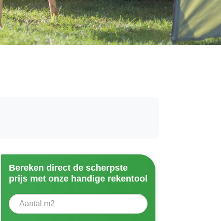
Bereken direct de scherpste
prijs met onze handige rekentool
Aantal vierkante meter
Voer het aantal vierkante meters in dat u nodig heeft vo