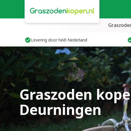
Graszode
Levering door héél Nederland
Graszoden kope
Deurningen