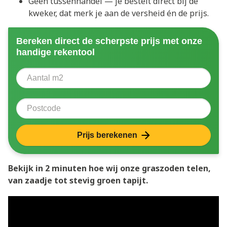
Geen tussenhandel — je bestelt direct bij de
kweker, dat merk je aan de versheid én de prijs.
Bereken direct de scherpste prijs met onze
handige rekentool
Aantal vierkante meter
Voer het aantal vierkante meters in dat u nodig heeft 
Postcode
Prijs berekenen
Bekijk in 2 minuten hoe wij onze graszoden telen,
van zaadje tot stevig groen tapijt.