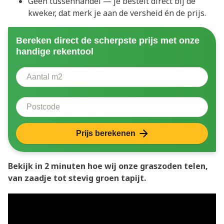
Geen tussenhandel — je bestelt direct bij de
kweker, dat merk je aan de versheid én de prijs.
Bereken direct de scherpste prijs met onze
handige rekentool
Aantal vierkante meter
Voer het aantal vierkante meters in dat u nodig heeft 
Postcode
Prijs berekenen
Bekijk in 2 minuten hoe wij onze graszoden telen,
van zaadje tot stevig groen tapijt.