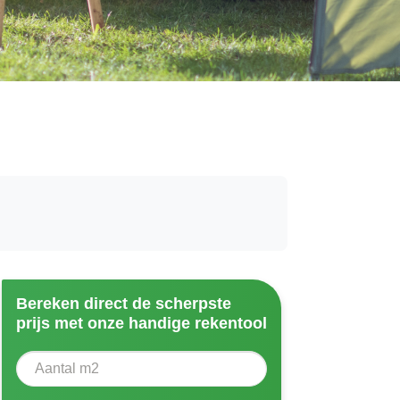
Bereken direct de scherpste
prijs met onze handige rekentool
Aantal vierkante meter
Voer het aantal vierkante meters in dat u nodig heeft vo