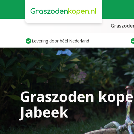
Graszode
Levering door héél Nederland
Graszoden kope
Jabeek