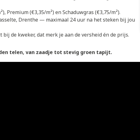
/m²), Premium (€3,35/m²) en Schaduwgras (€3,75/m²).
asselte, Drenthe — maximaal 24 uur na het steken bij jou
 bij de kweker, dat merk je aan de versheid én de prijs.
en telen, van zaadje tot stevig groen tapijt.