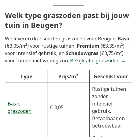
Welk type graszoden past bij jouw
tuin in Beugen?
We leveren drie soorten graszoden voor Beugen:
Basic
(€3,05/m²) voor rustige tuinen,
Premium
(€3,35/m²)
voor intensief gebruik, en
Schaduwgras
(€3,75/m²)
voor tuinen met weinig zon.
Bekijk alle graszoden →
Type
Prijs/m²
Geschikt voor
Rustige tuinen
zonder
Basic
intensief
€ 3,05
graszoden
gebruik.
Betaalbaar en
betrouwbaar.