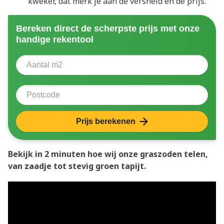
kweker, dat merk je aan de versheid én de prijs.
Bereken direct de scherpste prijs met onze
handige rekentool
Aantal vierkante meter
Voer het aantal vierkante meters in dat u nodig heeft 
Postcode
Prijs berekenen
Bekijk in 2 minuten hoe wij onze graszoden telen,
van zaadje tot stevig groen tapijt.