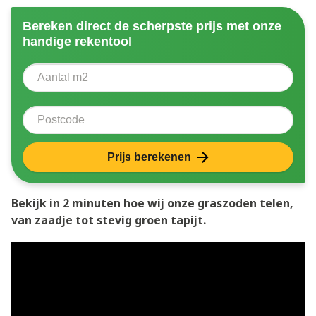
Bereken direct de scherpste prijs met onze
handige rekentool
Aantal vierkante meter
Voer het aantal vierkante meters in dat u nodig heeft 
Postcode
Prijs berekenen
Bekijk in 2 minuten hoe wij onze graszoden telen,
van zaadje tot stevig groen tapijt.