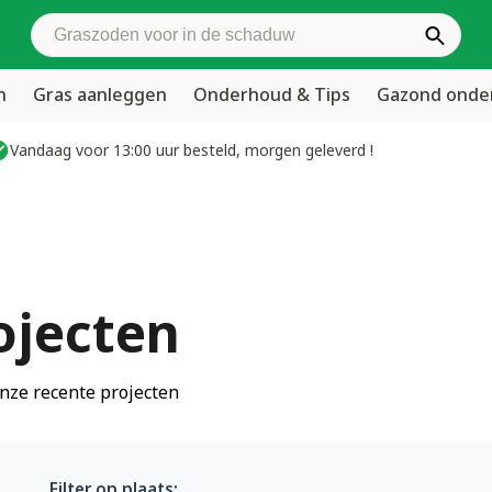
Zoek graszoden
n
Gras aanleggen
Onderhoud & Tips
Gazond ond
Vandaag voor 13:00 uur besteld, morgen geleverd !
ojecten
nze recente projecten
Filter op plaats: