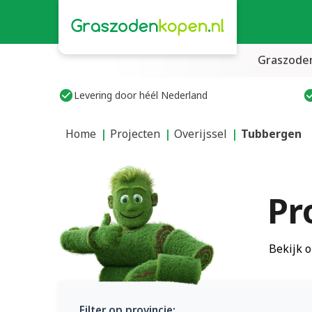
Graszode
Levering door héél Nederland
Home
Projecten
Overijssel
Tubbergen
Pr
Bekijk o
Filter op provincie: