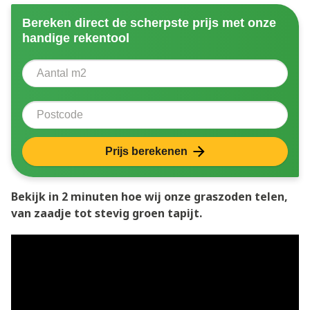
Bereken direct de scherpste prijs met onze
handige rekentool
Aantal vierkante meter
Voer het aantal vierkante meters in dat u nodig heeft 
Postcode
Prijs berekenen
Bekijk in 2 minuten hoe wij onze graszoden telen,
van zaadje tot stevig groen tapijt.