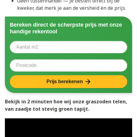
Geen tussenhandel — je bestelt direct bij de
kweker, dat merk je aan de versheid én de prijs.
Bereken direct de scherpste prijs met onze
handige rekentool
Aantal vierkante meter
Voer het aantal vierkante meters in dat u nodig heeft 
Postcode
Prijs berekenen
Bekijk in 2 minuten hoe wij onze graszoden telen,
van zaadje tot stevig groen tapijt.