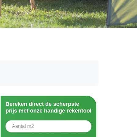
Bereken direct de scherpste
prijs met onze handige rekentool
Aantal vierkante meter
Voer het aantal vierkante meters in dat u nodig heeft vo