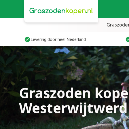
Graszode
Levering door héél Nederland
Graszoden kope
Westerwijtwerd