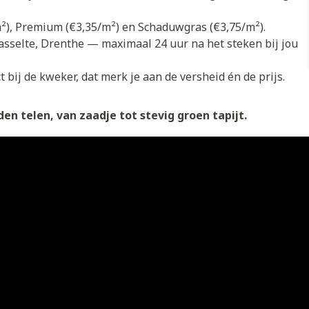
/m²), Premium (€3,35/m²) en Schaduwgras (€3,75/m²).
asselte, Drenthe — maximaal 24 uur na het steken bij jou
 bij de kweker, dat merk je aan de versheid én de prijs.
en telen, van zaadje tot stevig groen tapijt.