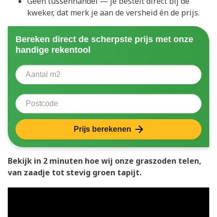
Geen tussenhandel — je bestelt direct bij de
kweker, dat merk je aan de versheid én de prijs.
Bereken direct de scherpste prijs met onze
handige rekentool
Aantal vierkante meter
Voer het aantal vierkante meters in dat u nodig heeft 
Postcode
Prijs berekenen
Bekijk in 2 minuten hoe wij onze graszoden telen,
van zaadje tot stevig groen tapijt.