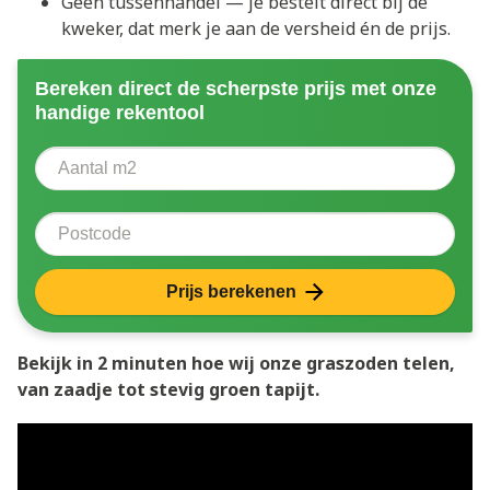
Geen tussenhandel — je bestelt direct bij de
kweker, dat merk je aan de versheid én de prijs.
Bereken direct de scherpste prijs met onze
handige rekentool
Aantal vierkante meter
Voer het aantal vierkante meters in dat u nodig heeft 
Postcode
Prijs berekenen
Bekijk in 2 minuten hoe wij onze graszoden telen,
van zaadje tot stevig groen tapijt.