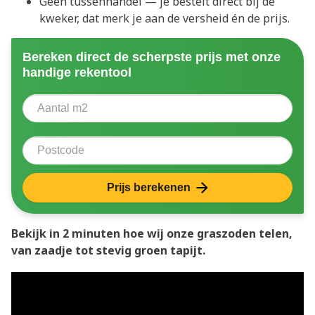
Geen tussenhandel — je bestelt direct bij de
kweker, dat merk je aan de versheid én de prijs.
Bereken direct de scherpste prijs met onze
handige rekentool
Aantal vierkante meter
Voer het aantal vierkante meters in dat u nodig heeft 
Postcode
Prijs berekenen
Bekijk in 2 minuten hoe wij onze graszoden telen,
van zaadje tot stevig groen tapijt.