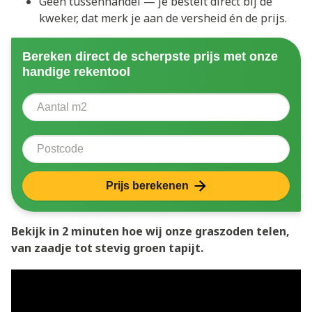
Geen tussenhandel — je bestelt direct bij de
kweker, dat merk je aan de versheid én de prijs.
Bereken direct de scherpste prijs met onze
handige rekentool
Aantal vierkante meter
Voer het aantal vierkante meters in dat u nodig heeft 
Postcode
Prijs berekenen
Bekijk in 2 minuten hoe wij onze graszoden telen,
van zaadje tot stevig groen tapijt.