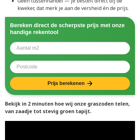
Geen tussenhandel — je bestelt direct bij de
kweker, dat merk je aan de versheid én de prijs.
Bereken direct de scherpste prijs met onze
handige rekentool
Aantal vierkante meter
Voer het aantal vierkante meters in dat u nodig heeft 
Postcode
Prijs berekenen
Bekijk in 2 minuten hoe wij onze graszoden telen,
van zaadje tot stevig groen tapijt.