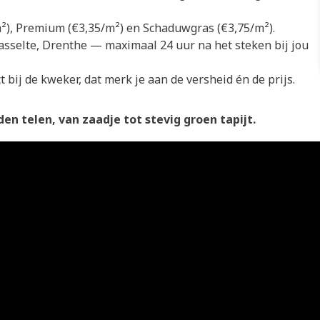
/m²), Premium (€3,35/m²) en Schaduwgras (€3,75/m²).
asselte, Drenthe — maximaal 24 uur na het steken bij jou
 bij de kweker, dat merk je aan de versheid én de prijs.
en telen, van zaadje tot stevig groen tapijt.