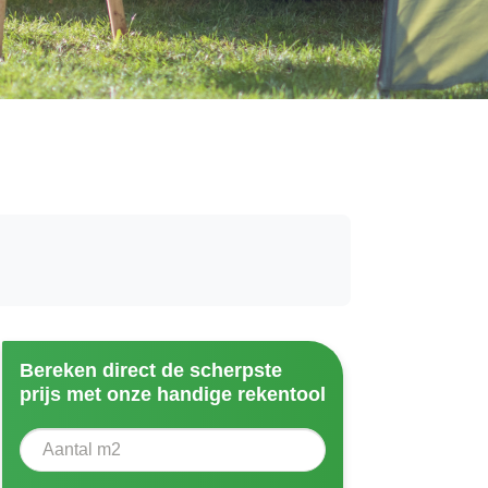
Bereken direct de scherpste
prijs met onze handige rekentool
Aantal vierkante meter
Voer het aantal vierkante meters in dat u nodig heeft vo