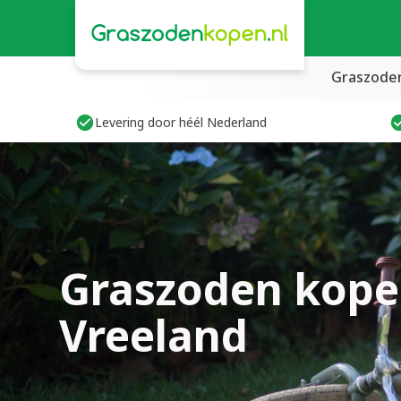
Graszode
Levering door héél Nederland
Graszoden kope
Vreeland