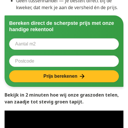
Geen tussenhandel — je bestelt direct bij de
kweker, dat merk je aan de versheid én de prijs.
Bereken direct de scherpste prijs met onze
handige rekentool
Aantal vierkante meter
Voer het aantal vierkante meters in dat u nodig heeft 
Postcode
Prijs berekenen
Bekijk in 2 minuten hoe wij onze graszoden telen,
van zaadje tot stevig groen tapijt.