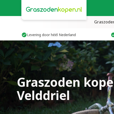
Graszode
Levering door héél Nederland
Graszoden kope
Velddriel