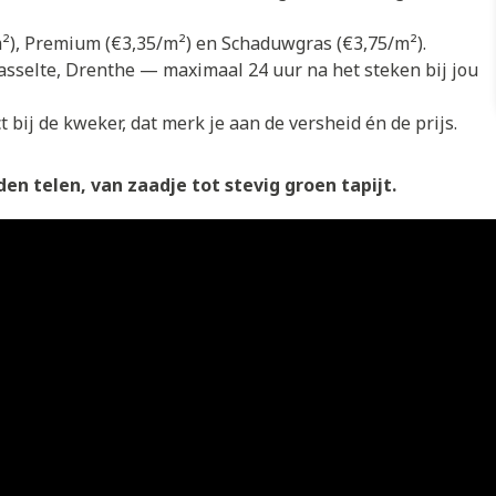
/m²), Premium (€3,35/m²) en Schaduwgras (€3,75/m²).
asselte, Drenthe — maximaal 24 uur na het steken bij jou
 bij de kweker, dat merk je aan de versheid én de prijs.
en telen, van zaadje tot stevig groen tapijt.