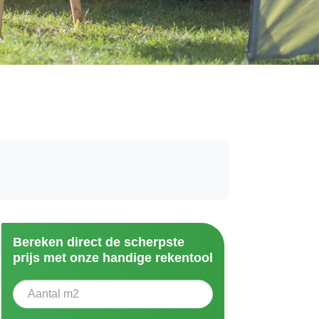
Bereken direct de scherpste
prijs met onze handige rekentool
Aantal vierkante meter
Voer het aantal vierkante meters in dat u nodig heeft vo