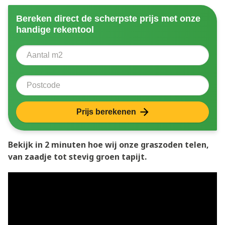
Bereken direct de scherpste prijs met onze
handige rekentool
Aantal vierkante meter
Voer het aantal vierkante meters in dat u nodig heeft 
Postcode
Prijs berekenen
Bekijk in 2 minuten hoe wij onze graszoden telen,
van zaadje tot stevig groen tapijt.