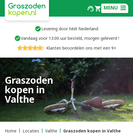
MENU
Levering door héél Nederland
Vandaag voor 13:00 uur besteld, morgen geleverd !
Klanten beoordelen ons met een 9+
Graszoden
kopen in
Valthe
Home
Locaties
Valthe
Graszoden kopen in Valthe