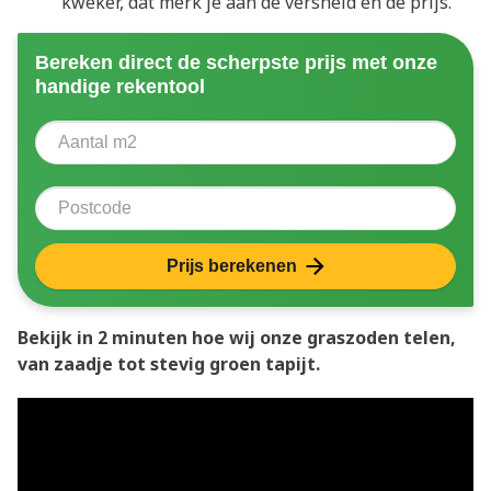
kweker, dat merk je aan de versheid én de prijs.
Bereken direct de scherpste prijs met onze
handige rekentool
Aantal vierkante meter
Voer het aantal vierkante meters in dat u nodig heeft 
Postcode
Prijs berekenen
Bekijk in 2 minuten hoe wij onze graszoden telen,
van zaadje tot stevig groen tapijt.