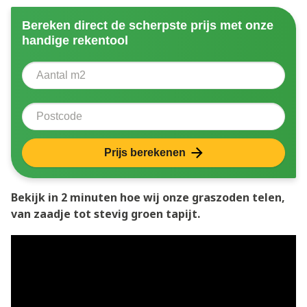
Bereken direct de scherpste prijs met onze
handige rekentool
Aantal vierkante meter
Voer het aantal vierkante meters in dat u nodig heeft 
Postcode
Prijs berekenen
Bekijk in 2 minuten hoe wij onze graszoden telen,
van zaadje tot stevig groen tapijt.