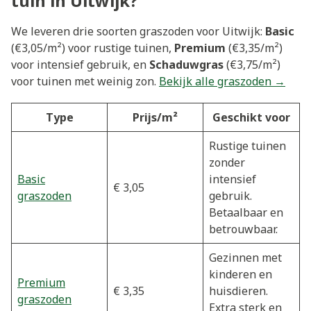
tuin in Uitwijk?
We leveren drie soorten graszoden voor Uitwijk:
Basic
(€3,05/m²) voor rustige tuinen,
Premium
(€3,35/m²)
voor intensief gebruik, en
Schaduwgras
(€3,75/m²)
voor tuinen met weinig zon.
Bekijk alle graszoden →
Type
Prijs/m²
Geschikt voor
Rustige tuinen
zonder
Basic
intensief
€ 3,05
graszoden
gebruik.
Betaalbaar en
betrouwbaar.
Gezinnen met
kinderen en
Premium
€ 3,35
huisdieren.
graszoden
Extra sterk en