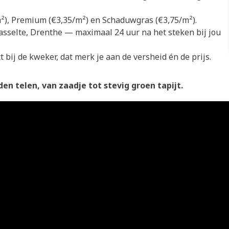
/m²), Premium (€3,35/m²) en Schaduwgras (€3,75/m²).
asselte, Drenthe — maximaal 24 uur na het steken bij jou
 bij de kweker, dat merk je aan de versheid én de prijs.
en telen, van zaadje tot stevig groen tapijt.