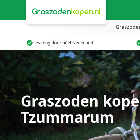
Graszode
Levering door héél Nederland
Graszoden kope
Tzummarum