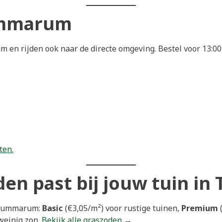
ummarum
en rijden ook naar de directe omgeving. Bestel voor 13:0
ten.
den past bij jouw tuin 
 Tzummarum:
Basic
(€3,05/m²) voor rustige tuinen,
Premium
(
weinig zon.
Bekijk alle graszoden →