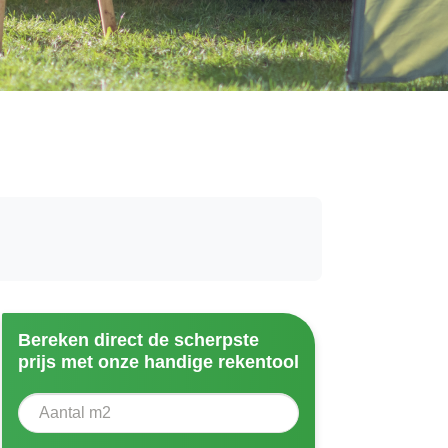
Bereken direct de scherpste
prijs met onze handige rekentool
Aantal vierkante meter
Voer het aantal vierkante meters in dat u nodig heeft vo