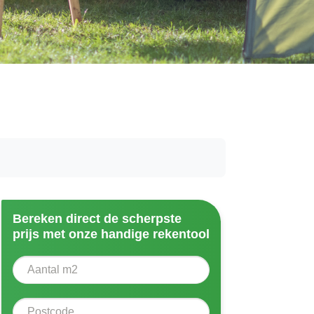
Bereken direct de scherpste
prijs met onze handige rekentool
Aantal vierkante meter
Voer het aantal vierkante meters in dat u nodig heeft vo
Postcode