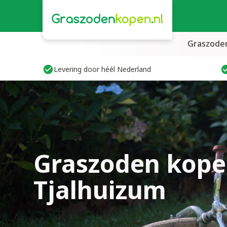
Graszode
Levering door héél Nederland
Graszoden kope
Tjalhuizum