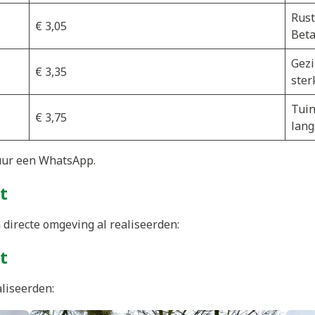
Rust
€ 3,05
Beta
Gezi
€ 3,35
ster
Tuin
€ 3,75
lang
uur een WhatsApp.
t
 directe omgeving al realiseerden:
t
aliseerden: