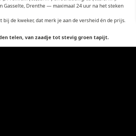
in Gasselte, Drenthe — maximaal 24 uur na het steken
 bij de kweker, dat merk je aan de versheid én de prijs.
en telen, van zaadje tot stevig groen tapijt.