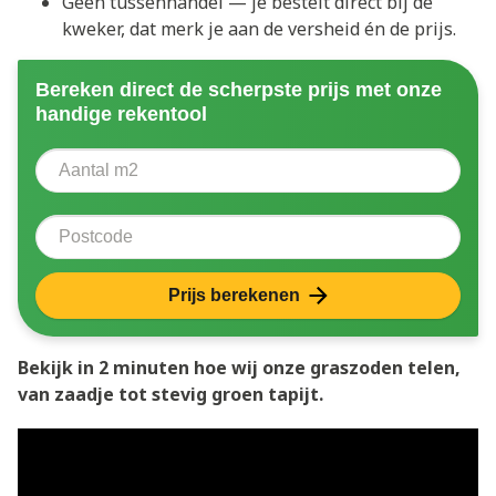
Geen tussenhandel — je bestelt direct bij de
kweker, dat merk je aan de versheid én de prijs.
Bereken direct de scherpste prijs met onze
handige rekentool
Aantal vierkante meter
Voer het aantal vierkante meters in dat u nodig heeft 
Postcode
Prijs berekenen
Bekijk in 2 minuten hoe wij onze graszoden telen,
van zaadje tot stevig groen tapijt.