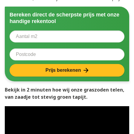
Bereken direct de scherpste prijs met onze
handige rekentool
Aantal vierkante meter
Voer het aantal vierkante meters in dat u nodig heeft 
Postcode
Prijs berekenen
Bekijk in 2 minuten hoe wij onze graszoden telen,
van zaadje tot stevig groen tapijt.