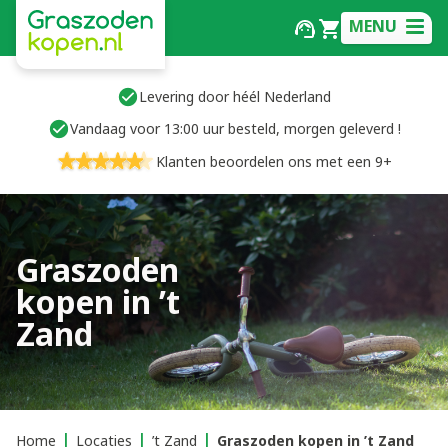
MENU
Levering door héél Nederland
Vandaag voor 13:00 uur besteld, morgen geleverd !
Klanten beoordelen ons met een 9+
Graszoden
kopen in ’t
Zand
Home
Locaties
’t Zand
Graszoden kopen in ’t Zand