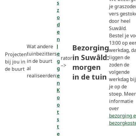
s
je graszode
z
vers gestok
o
door heel
d
Suwâld.
e
Bestel je vo
n
13:00 op ee
Bezorging
Wat andere
l
werkdag, d
tuinbezitters
e
Projecten
in Suwâld:
liggen de
rator
in de buurt
g
bij jou in
zoden de
–>
morgen
al
g
de buurt
volgende
in de tuin
realiseerden:
e
werkdag bij
n
je op de
K
stoep. Meer
o
informatie
o
over
t
bezorging 
s
bezorgkost
t
e