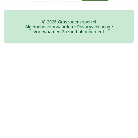
© 2026 Graszodenkopen.nl
Algemene voorwaarden
•
Privacyverklaring
•
Voorwaarden Gazond-abonnement