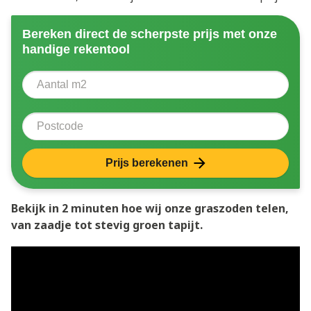
Bereken direct de scherpste prijs met onze
handige rekentool
Aantal vierkante meter
Voer het aantal vierkante meters in dat u nodig heeft 
Postcode
Prijs berekenen
Bekijk in 2 minuten hoe wij onze graszoden telen,
van zaadje tot stevig groen tapijt.