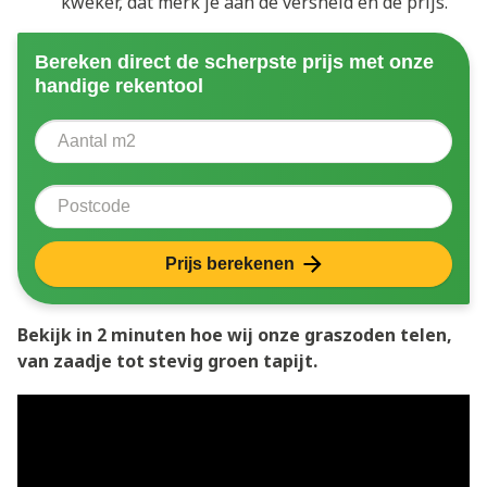
kweker, dat merk je aan de versheid én de prijs.
Bereken direct de scherpste prijs met onze
handige rekentool
Aantal vierkante meter
Voer het aantal vierkante meters in dat u nodig heeft 
Postcode
Prijs berekenen
Bekijk in 2 minuten hoe wij onze graszoden telen,
van zaadje tot stevig groen tapijt.