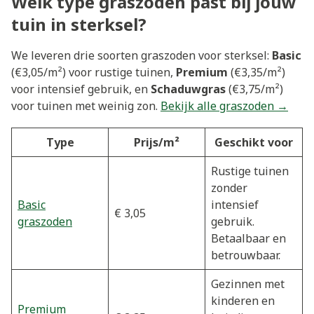
Welk type graszoden past bij jouw
tuin in sterksel?
We leveren drie soorten graszoden voor sterksel:
Basic
(€3,05/m²) voor rustige tuinen,
Premium
(€3,35/m²)
voor intensief gebruik, en
Schaduwgras
(€3,75/m²)
voor tuinen met weinig zon.
Bekijk alle graszoden →
Type
Prijs/m²
Geschikt voor
Rustige tuinen
zonder
Basic
intensief
€ 3,05
graszoden
gebruik.
Betaalbaar en
betrouwbaar.
Gezinnen met
kinderen en
Premium