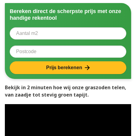
Bereken direct de scherpste prijs met onze
handige rekentool
Aantal vierkante meter
Voer het aantal vierkante meters in dat u nodig heeft 
Postcode
Prijs berekenen
Bekijk in 2 minuten hoe wij onze graszoden telen,
van zaadje tot stevig groen tapijt.