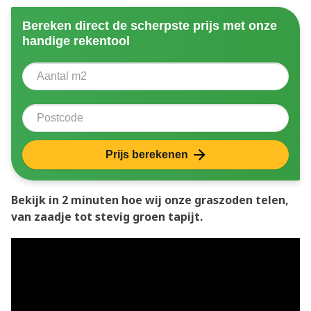
Bereken direct de scherpste prijs met onze
handige rekentool
Aantal vierkante meter
Voer het aantal vierkante meters in dat u nodig heeft 
Postcode
Prijs berekenen
Bekijk in 2 minuten hoe wij onze graszoden telen,
van zaadje tot stevig groen tapijt.