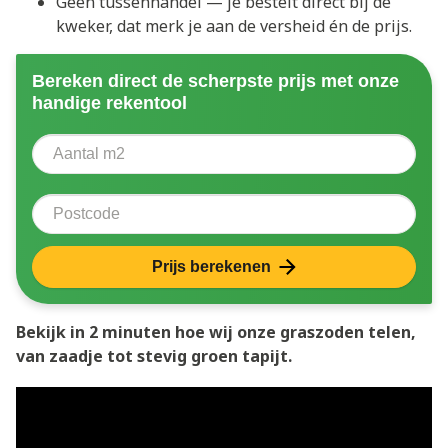
Geen tussenhandel — je bestelt direct bij de
kweker, dat merk je aan de versheid én de prijs.
Bereken direct de scherpste prijs met onze
handige rekentool
Aantal vierkante meter
Voer het aantal vierkante meters in dat u nodig heeft 
Postcode
Prijs berekenen
Bekijk in 2 minuten hoe wij onze graszoden telen,
van zaadje tot stevig groen tapijt.