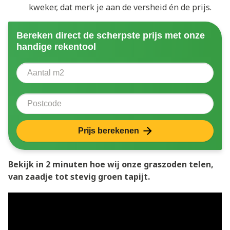
kweker, dat merk je aan de versheid én de prijs.
Bereken direct de scherpste prijs met onze
handige rekentool
Aantal vierkante meter
Voer het aantal vierkante meters in dat u nodig heeft 
Postcode
Prijs berekenen
Bekijk in 2 minuten hoe wij onze graszoden telen,
van zaadje tot stevig groen tapijt.