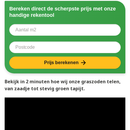
Bereken direct de scherpste prijs met onze
handige rekentool
Aantal vierkante meter
Voer het aantal vierkante meters in dat u nodig heeft 
Postcode
Prijs berekenen
Bekijk in 2 minuten hoe wij onze graszoden telen,
van zaadje tot stevig groen tapijt.