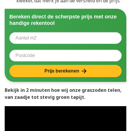
kweker, dat merk je aan de versheid én de prijs.
Bereken direct de scherpste prijs met onze
handige rekentool
Aantal vierkante meter
Voer het aantal vierkante meters in dat u nodig heeft 
Postcode
Prijs berekenen
Bekijk in 2 minuten hoe wij onze graszoden telen,
van zaadje tot stevig groen tapijt.