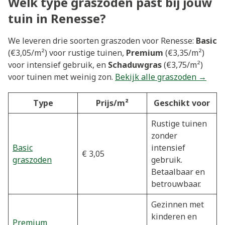
Welk type graszoden past bij jouw
tuin in Renesse?
We leveren drie soorten graszoden voor Renesse:
Basic
(€3,05/m²) voor rustige tuinen,
Premium
(€3,35/m²)
voor intensief gebruik, en
Schaduwgras
(€3,75/m²)
voor tuinen met weinig zon.
Bekijk alle graszoden →
Type
Prijs/m²
Geschikt voor
Rustige tuinen
zonder
Basic
intensief
€ 3,05
graszoden
gebruik.
Betaalbaar en
betrouwbaar.
Gezinnen met
kinderen en
Premium