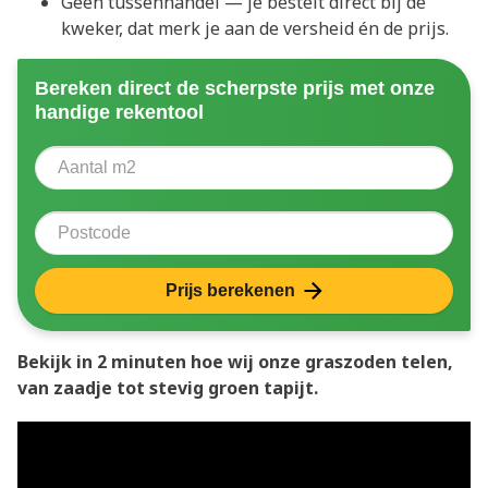
Geen tussenhandel — je bestelt direct bij de
kweker, dat merk je aan de versheid én de prijs.
Bereken direct de scherpste prijs met onze
handige rekentool
Aantal vierkante meter
Voer het aantal vierkante meters in dat u nodig heeft 
Postcode
Prijs berekenen
Bekijk in 2 minuten hoe wij onze graszoden telen,
van zaadje tot stevig groen tapijt.