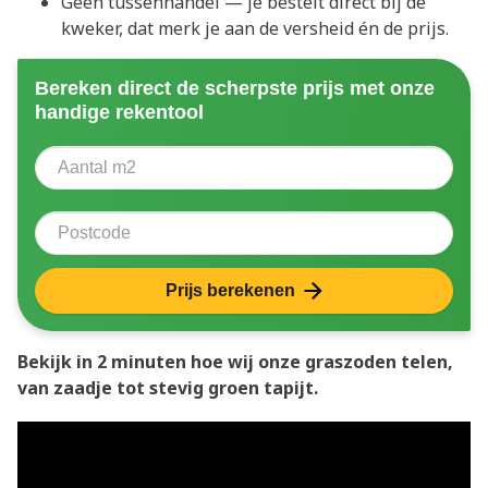
Geen tussenhandel — je bestelt direct bij de
kweker, dat merk je aan de versheid én de prijs.
Bereken direct de scherpste prijs met onze
handige rekentool
Aantal vierkante meter
Voer het aantal vierkante meters in dat u nodig heeft 
Postcode
Prijs berekenen
Bekijk in 2 minuten hoe wij onze graszoden telen,
van zaadje tot stevig groen tapijt.