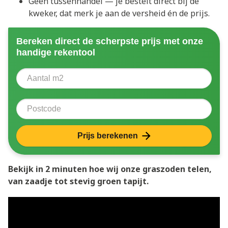
Geen tussenhandel — je bestelt direct bij de
kweker, dat merk je aan de versheid én de prijs.
Bereken direct de scherpste prijs met onze
handige rekentool
Aantal vierkante meter
Voer het aantal vierkante meters in dat u nodig heeft 
Postcode
Prijs berekenen
Bekijk in 2 minuten hoe wij onze graszoden telen,
van zaadje tot stevig groen tapijt.