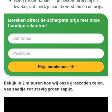
Geen tussenhandel — je bestelt direct bij de
kweker, dat merk je aan de versheid én de prijs.
Bereken direct de scherpste prijs met onze
handige rekentool
Aantal vierkante meter
Voer het aantal vierkante meters in dat u nodig heeft 
Postcode
Prijs berekenen
Bekijk in 2 minuten hoe wij onze graszoden telen,
van zaadje tot stevig groen tapijt.