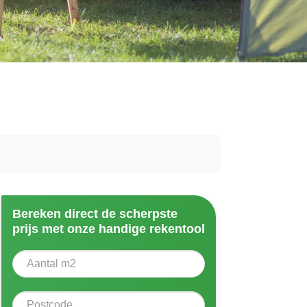
Bereken direct de scherpste
prijs met onze handige rekentool
Aantal vierkante meter
Voer het aantal vierkante meters in dat u nodig heeft vo
Postcode