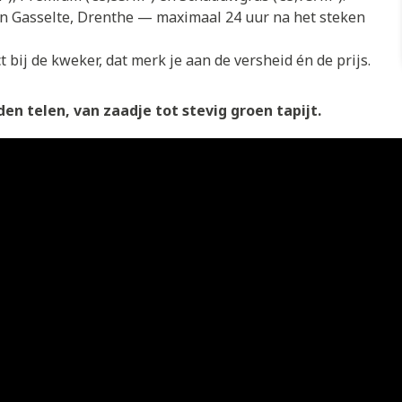
in Gasselte, Drenthe — maximaal 24 uur na het steken
 bij de kweker, dat merk je aan de versheid én de prijs.
en telen, van zaadje tot stevig groen tapijt.