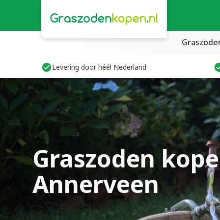
Graszode
Levering door héél Nederland
Graszoden kope
Annerveen