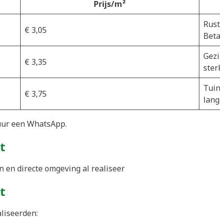
Prijs/m²
Rust
€ 3,05
Beta
Gezi
€ 3,35
ster
Tuin
€ 3,75
lang
uur een WhatsApp.
t
 en directe omgeving al realiseer
t
aliseerden: