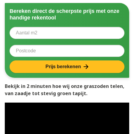
Bereken direct de scherpste prijs met onze
handige rekentool
Aantal vierkante meter
Voer het aantal vierkante meters in dat u nodig heeft 
Postcode
Prijs berekenen
Bekijk in 2 minuten hoe wij onze graszoden telen,
van zaadje tot stevig groen tapijt.