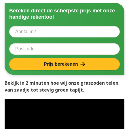
Bereken direct de scherpste prijs met onze
handige rekentool
Aantal vierkante meter
Voer het aantal vierkante meters in dat u nodig heeft 
Postcode
Prijs berekenen
Bekijk in 2 minuten hoe wij onze graszoden telen,
van zaadje tot stevig groen tapijt.