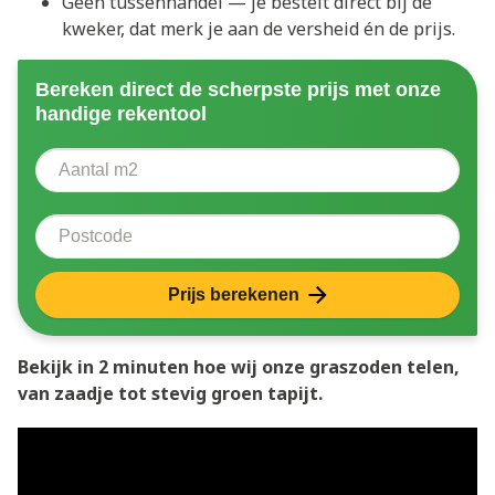
Geen tussenhandel — je bestelt direct bij de
kweker, dat merk je aan de versheid én de prijs.
Bereken direct de scherpste prijs met onze
handige rekentool
Aantal vierkante meter
Voer het aantal vierkante meters in dat u nodig heeft 
Postcode
Prijs berekenen
Bekijk in 2 minuten hoe wij onze graszoden telen,
van zaadje tot stevig groen tapijt.