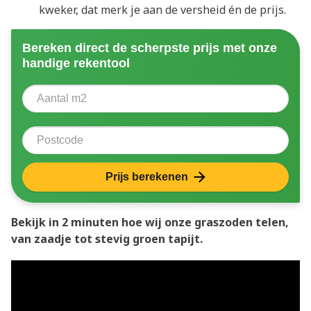
kweker, dat merk je aan de versheid én de prijs.
Bereken direct de scherpste prijs met onze
handige rekentool
Aantal vierkante meter
Voer het aantal vierkante meters in dat u nodig heeft 
Postcode
Prijs berekenen
Bekijk in 2 minuten hoe wij onze graszoden telen,
van zaadje tot stevig groen tapijt.