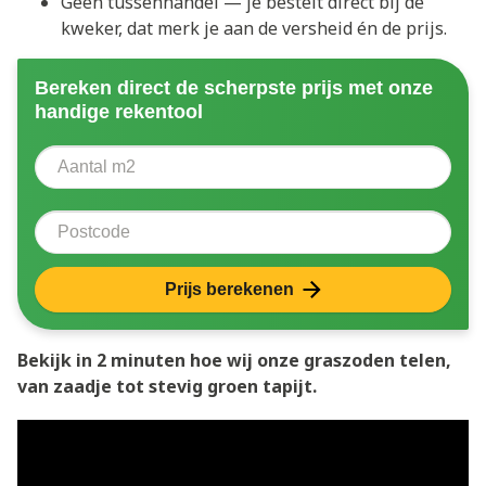
Geen tussenhandel — je bestelt direct bij de
kweker, dat merk je aan de versheid én de prijs.
Bereken direct de scherpste prijs met onze
handige rekentool
Aantal vierkante meter
Voer het aantal vierkante meters in dat u nodig heeft 
Postcode
Prijs berekenen
Bekijk in 2 minuten hoe wij onze graszoden telen,
van zaadje tot stevig groen tapijt.