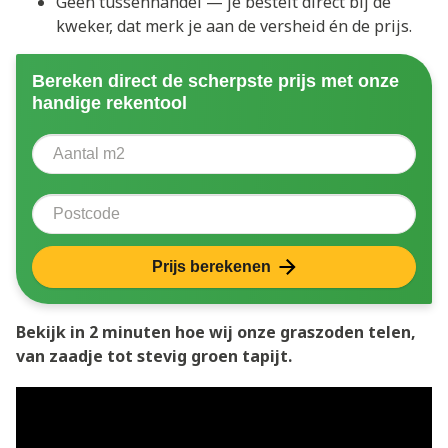
Geen tussenhandel — je bestelt direct bij de
kweker, dat merk je aan de versheid én de prijs.
Bereken direct de scherpste prijs met onze
handige rekentool
Aantal vierkante meter
Voer het aantal vierkante meters in dat u nodig heeft 
Postcode
Prijs berekenen
Bekijk in 2 minuten hoe wij onze graszoden telen,
van zaadje tot stevig groen tapijt.