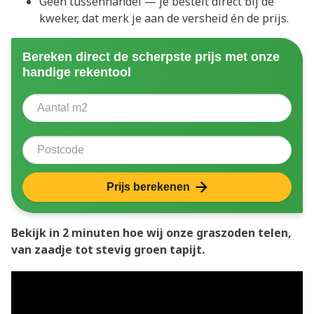
Geen tussenhandel — je bestelt direct bij de
kweker, dat merk je aan de versheid én de prijs.
Bereken direct de scherpste prijs met onze
handige rekentool
Aantal vierkante meter
Voer het aantal vierkante meters in dat u nodig heeft 
Postcode
Prijs berekenen
Bekijk in 2 minuten hoe wij onze graszoden telen,
van zaadje tot stevig groen tapijt.