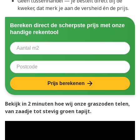
Geen tussenhandel — je bestelt direct bij de
kweker, dat merk je aan de versheid én de prijs.
Bereken direct de scherpste prijs met onze
handige rekentool
Aantal vierkante meter
Voer het aantal vierkante meters in dat u nodig heeft 
Postcode
Prijs berekenen
Bekijk in 2 minuten hoe wij onze graszoden telen,
van zaadje tot stevig groen tapijt.