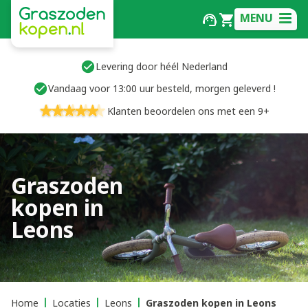
MENU
Levering door héél Nederland
Vandaag voor 13:00 uur besteld, morgen geleverd !
Klanten beoordelen ons met een 9+
Graszoden
kopen in
Leons
Home
Locaties
Leons
Graszoden kopen in Leons