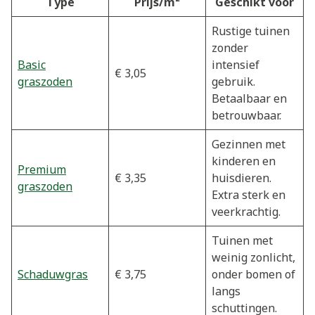
Type
Prijs/m²
Geschikt voor
Rustige tuinen
zonder
Basic
intensief
€ 3,05
graszoden
gebruik.
Betaalbaar en
betrouwbaar.
Gezinnen met
kinderen en
Premium
€ 3,35
huisdieren.
graszoden
Extra sterk en
veerkrachtig.
Tuinen met
weinig zonlicht,
Schaduwgras
€ 3,75
onder bomen of
langs
schuttingen.