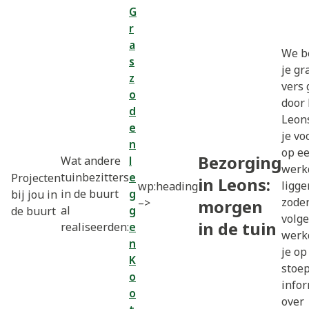
G
r
a
We b
s
je gr
z
vers
o
door 
d
Leons
e
je vo
n
op e
Bezorging
Wat andere
l
werk
tuinbezitters
e
Projecten
in Leons:
ligge
wp:heading
in de buurt
g
bij jou in
zode
–>
morgen
al
g
de buurt
volg
in de tuin
realiseerden:
e
werk
n
je op
K
stoe
o
infor
o
over