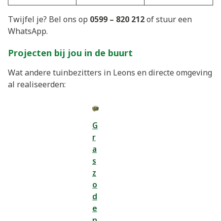
Twijfel je? Bel ons op
0599 – 820 212
of stuur een
WhatsApp.
Projecten bij jou in de buurt
Wat andere tuinbezitters in Leons en directe omgeving
al realiseerden:
G
r
a
s
z
o
d
e
n