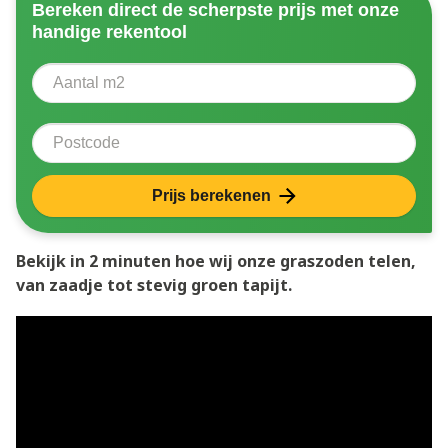
Bereken direct de scherpste prijs met onze
handige rekentool
Aantal vierkante meter
Voer het aantal vierkante meters in dat u nodig heeft 
Postcode
Prijs berekenen
Bekijk in 2 minuten hoe wij onze graszoden telen,
van zaadje tot stevig groen tapijt.