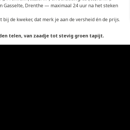
in Gasselte, Drenthe — maximaal 24 uur na het steken
 bij de kweker, dat merk je aan de versheid én de prijs.
en telen, van zaadje tot stevig groen tapijt.