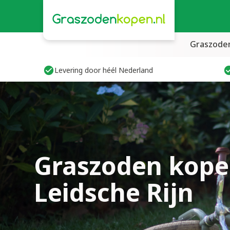
Graszode
Levering door héél Nederland
Graszoden kope
Leidsche Rijn