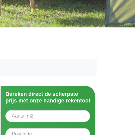
Bereken direct de scherpste
prijs met onze handige rekentool
Aantal vierkante meter
n
Voer het aantal vierkante meters in dat u nodig heeft vo
Postcode