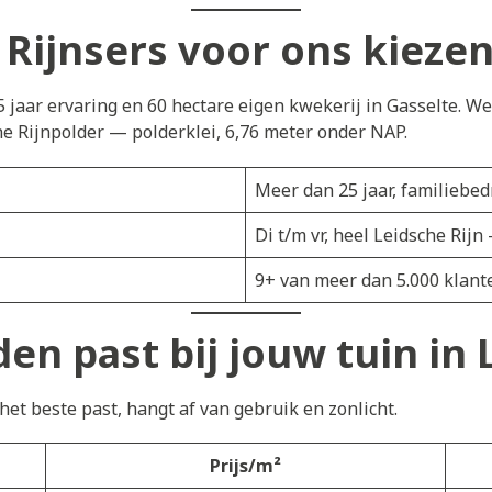
Rijnsers voor ons kieze
5 jaar ervaring en 60 hectare eigen kwekerij in Gasselte. W
he Rijnpolder — polderklei, 6,76 meter onder NAP.
Meer dan 25 jaar, familiebedr
Di t/m vr, heel Leidsche Rij
9+ van meer dan 5.000 klant
en past bij jouw tuin in 
et beste past, hangt af van gebruik en zonlicht.
Prijs/m²